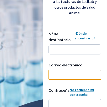
a las
facturas
de LetiLab y
otros productos de Salud
Animal.
¿Dónde
Nº de
encontrarlo?
destinatario
Correo electrónico
No recuerdo mi
Contraseña
contraseña